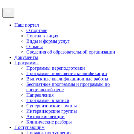
Наш портал
О портале
Портал в лицах
Виды и формы услуг
Отзывы
Сведения об образовательной организации
Документы
Программы
Программы переподготовки
Программы повышения квалификации
Выпускные квалификационные работы
Бесплатные программы и программы по
специальной цене
Направления
Программы в записи
Супервизорские группы
Интервизорские группы
Авторские лекции
Клинические разборы
Поступающим
Порядок поступления