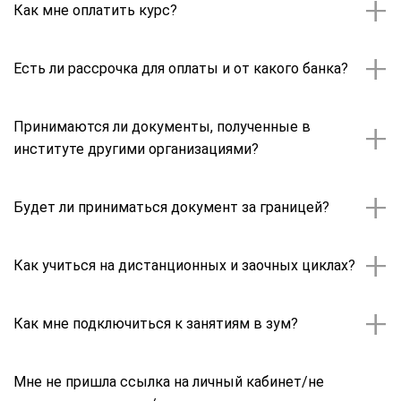
Как мне оплатить курс?
После подтверждения договоренностей об
Есть ли рассрочка для оплаты и от какого банка?
обучении, менеджеры клиентской службы
отправят Вам счёт на электронную почту,
Рассрочка есть на большинство программ
Принимаются ли документы, полученные в
далее Вы оплачиваете его через любой
(длительностью более 2х дней), рассрочку
институте другими организациями?
удобный банк.
предоставляет институт.
У Института есть образовательная
Будет ли приниматься документ за границей?
лицензия и все документы вносятся в
реестр ФИС ФРДО.
Это необходимо уточнить в стране-
Как учиться на дистанционных и заочных циклах?
пребывания, если у наших стран есть
соглашение о взаимном принятии
Всем, кто впервые проходит обучение –
Как мне подключиться к занятиям в зум?
документов об образовании, то диплом
необходимо посмотреть все записи
будет принят.
вебинаров, затем приступать к освоению
Ссылки для подключения к конференциям
Мне не пришла ссылка на личный кабинет/не
материала.
(занятиям, вебинарам) можно найти в