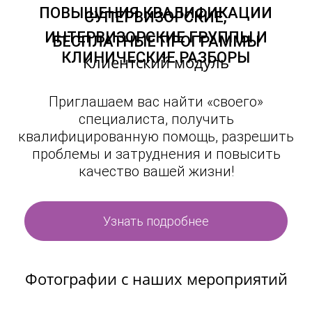
ПОВЫШЕНИЯ КВАЛИФИКАЦИИ
СУПЕРВИЗОРСКИЕ,
ИНТЕРВИЗОРСКИЕ ГРУППЫ И
БЕСПЛАТНЫЕ ПРОГРАММЫ
КЛИНИЧЕСКИЕ РАЗБОРЫ
Клиентский модуль
Приглашаем вас найти «своего»
специалиста, получить
квалифицированную помощь, разрешить
проблемы и затруднения и повысить
качество вашей жизни!
Узнать подробнее
Фотографии с наших мероприятий