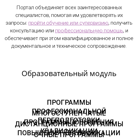
Портал объединяет всех заинтересованных
специалистов, помогая им удовлетворять их
запросы:
пройти обучение или супервизию
, получить
консультацию или
профессиональную помощь
, и
обеспечивает при этом квалифицированное и полное
документальное и техническое сопровождение.
Образовательный модуль
ПРОГРАММЫ
ПРОФЕССИОНАЛЬНОЙ
МНОГОСТУПЕНЧАТЫЕ
ПЕРЕПОДГОТОВКИ
ПРОГРАММЫ ПОВЫШЕНИЯ
ДИСТАНЦИОННЫЕ ПРОГРАММЫ
КВАЛИФИКАЦИИ
ПОВЫШЕНИЯ КВАЛИФИКАЦИИ
ОЧНЫЕ ПРОГРАММЫ