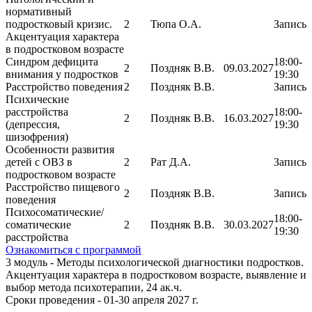
нормативный
подростковый кризис.
2
Тюпа О.А.
Запись
Акцентуация характера
в подростковом возрасте
Синдром дефицита
18:00-
2
Поздняк В.В.
09.03.2027
внимания у подростков
19:30
Расстройство поведения
2
Поздняк В.В.
Запись
Психические
расстройства
18:00-
2
Поздняк В.В.
16.03.2027
(депрессия,
19:30
шизофрения)
Особенности развития
детей с ОВЗ в
2
Рат Д.А.
Запись
подростковом возрасте
Расстройство пищевого
2
Поздняк В.В.
Запись
поведения
Психосоматические/
18:00-
соматические
2
Поздняк В.В.
30.03.2027
19:30
расстройства
Ознакомиться с программой
3 модуль - Методы психологической диагностики подростков.
Акцентуация характера в подростковом возрасте, выявление и
выбор метода психотерапии, 24 ак.ч.
Сроки проведения - 01-30 апреля 2027 г.