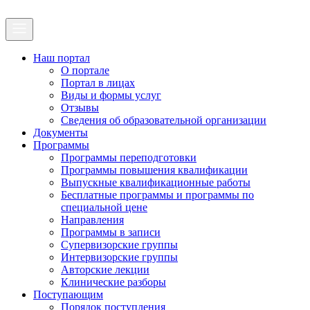
Наш портал
О портале
Портал в лицах
Виды и формы услуг
Отзывы
Сведения об образовательной организации
Документы
Программы
Программы переподготовки
Программы повышения квалификации
Выпускные квалификационные работы
Бесплатные программы и программы по
специальной цене
Направления
Программы в записи
Супервизорские группы
Интервизорские группы
Авторские лекции
Клинические разборы
Поступающим
Порядок поступления