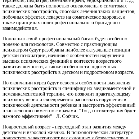
терапевты, педиатры, семейные врачи, эндокринологи и т. д.)
также должны быть полностью осведомлены о симптомах
психических расстройств, способах лечения таких пациентов,
побочных эффектах лекарств на соматическое здоровье, а
также принципах полипрофессионального бригадного
взаимодействия.
Пополнить свой профессиональный багаж будет особенно
полезно для психологов. Совместно с практикующим
психиатром будут разобраны наиболее актуальные позиции
детской психиатрии, начиная с особенностей нарушения
высших психических функций в контексте возрастного
развития личности, а также особенности эндогенных
психических расстройств в детском и подростковом возрасте.
По окончании курса будут освоены особенности выявления
психических расстройств и специфику их медикаментозной и
немедикаментозной терапии, что позволит практикующему
психологу верно и своевременно распознать нарушения в
психической деятельности ребенка и выстроить эффективный
план лечения совместно с врачами. "Тогда психотерапия будет
намного эффективней" - Л. Собчик.
Подростковый возраст - переходный этап развития между
детством и взрослой жизнью. В психологической литературе
подростков характеризуют как склонных к безрассудству и