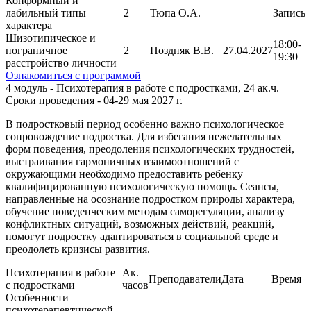
Конформный и
лабильный типы
2
Тюпа О.А.
Запись
характера
Шизотипическое и
18:00-
пограничное
2
Поздняк В.В.
27.04.2027
19:30
расстройство личности
Ознакомиться с программой
4 модуль - Психотерапия в работе с подростками, 24 ак.ч.
Сроки проведения - 04-29 мая 2027 г.
В подростковый период особенно важно психологическое
сопровождение подростка. Для избегания нежелательных
форм поведения, преодоления психологических трудностей,
выстраивания гармоничных взаимоотношений с
окружающими необходимо предоставить ребенку
квалифицированную психологическую помощь. Сеансы,
направленные на осознание подростком природы характера,
обучение поведенческим методам саморегуляции, анализу
конфликтных ситуаций, возможных действий, реакций,
помогут подростку адаптироваться в социальной среде и
преодолеть кризисы развития.
Психотерапия в работе
Ак.
Преподаватели
Дата
Время
с подростками
часов
Особенности
психотерапевтической