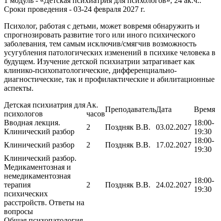
1 модуль - «Детская психиатрия для психологов», 24 ак.ч..
Сроки проведения - 03-24 февраля 2027 г.
Психолог, работая с детьми, может вовремя обнаружить и
спрогнозировать развитие того или иного психического
заболевания, тем самым исключив/смягчив возможность
усугубления патологических изменений в психике человека в
будущем. Изучение детской психиатрии затрагивает как
клинико-психопатологические, дифференциально-
диагностические, так и профилактические и абилитационные
аспекты.
Детская психиатрия для
Ак.
Преподаватель
Дата
Время
психологов
часов
Вводная лекция.
18:00-
2
Поздняк В.В.
03.02.2027
Клинический разбор
19:30
18:00-
Клинический разбор
2
Поздняк В.В.
17.02.2027
19:30
Клинический разбор.
Медикаментозная и
немедикаментозная
18:00-
терапия
2
Поздняк В.В.
24.02.2027
19:30
психических
расстройств. Ответы на
вопросы
Общая психопатология