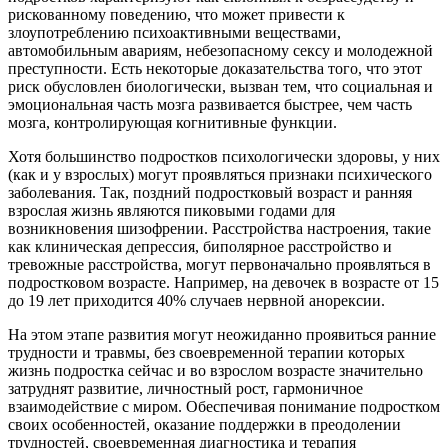
рискованному поведению, что может привести к
злоупотреблению психоактивными веществами,
автомобильным авариям, небезопасному сексу и молодежной
преступности. Есть некоторые доказательства того, что этот
риск обусловлен биологически, вызван тем, что социальная и
эмоциональная часть мозга развивается быстрее, чем часть
мозга, контролирующая когнитивные функции.
Хотя большинство подростков психологически здоровы, у них
(как и у взрослых) могут проявляться признаки психического
заболевания. Так, поздний подростковый возраст и ранняя
взрослая жизнь являются пиковыми годами для
возникновения шизофрении. Расстройства настроения, такие
как клиническая депрессия, биполярное расстройство и
тревожные расстройства, могут первоначально проявляться в
подростковом возрасте. Например, на девочек в возрасте от 15
до 19 лет приходится 40% случаев нервной анорексии.
На этом этапе развития могут неожиданно проявиться ранние
трудности и травмы, без своевременной терапии которых
жизнь подростка сейчас и во взрослом возрасте значительно
затруднят развитие, личностный рост, гармоничное
взаимодействие с миром. Обеспечивая понимание подростком
своих особенностей, оказание поддержки в преодолении
трудностей, своевременная диагностика и терапия