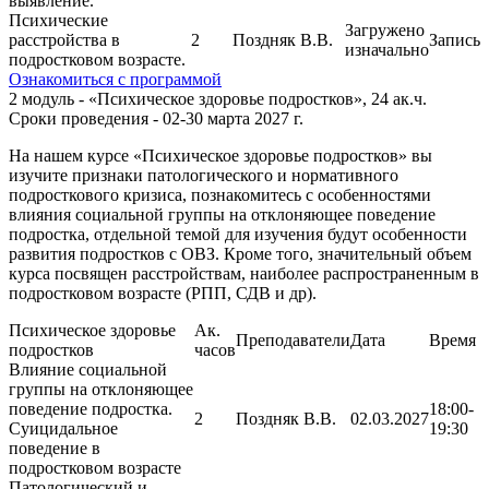
выявление.
Психические
Загружено
расстройства в
2
Поздняк В.В.
Запись
изначально
подростковом возрасте.
Ознакомиться с программой
2 модуль - «Психическое здоровье подростков», 24 ак.ч.
Сроки проведения - 02-30 марта 2027 г.
На нашем курсе «Психическое здоровье подростков» вы
изучите признаки патологического и нормативного
подросткового кризиса, познакомитесь с особенностями
влияния социальной группы на отклоняющее поведение
подростка, отдельной темой для изучения будут особенности
развития подростков с ОВЗ. Кроме того, значительный объем
курса посвящен расстройствам, наиболее распространенным в
подростковом возрасте (РПП, СДВ и др).
Психическое здоровье
Ак.
Преподаватели
Дата
Время
подростков
часов
Влияние социальной
группы на отклоняющее
поведение подростка.
18:00-
2
Поздняк В.В.
02.03.2027
Суицидальное
19:30
поведение в
подростковом возрасте
Патологический и