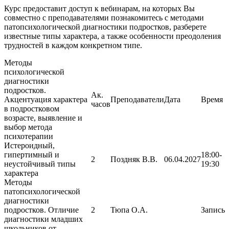
Курс предоставит доступ к вебинарам, на которых Вы
совместно с преподавателями познакомитесь с методами
патопсихологической диагностики подростков, разберете
известные типы характера, а также особенности преодоления
трудностей в каждом конкретном типе.
Методы
психологической
диагностики
подростков.
Ак.
Акцентуация характера
Преподаватели
Дата
Время
часов
в подростковом
возрасте, выявление и
выбор метода
психотерапии
Истероидный,
гипертимный и
18:00-
2
Поздняк В.В.
06.04.2027
неустойчивый типы
19:30
характера
Методы
патопсихологической
диагностики
подростков. Отличие
2
Тюпа О.А.
Запись
диагностики младших
школьников от